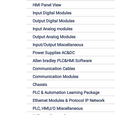
HMI Panel View
مشاهده
US
Input Digital Modules
Output Digital Modules
Input Analog modules
مشاهده
US
Output Analog Modules
Input/Output Miscellaneous
مشاهده
Power Supplies AC&DC
US
Allen bradley PLC&HMI Software
Communication Cables
مشاهده
US
Communication Modules
Chassis
PLC & Automation Learning Package
مشاهده
US
Ethernet Modules & Protocol IP Network
PLC, HMI,I/O Miscellaneous
مشاهده
US