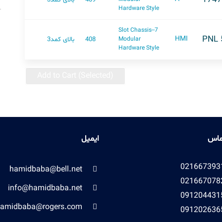
Hardware Style
7-Slot Chassis-
PNL 
HMI
408
بالای کمد3
Modular
Hardware Style
Add to Cart (Selected)
ماس
ایمیل
021667393
hamidbaba@bell.net
021667078
info@hamidbaba.net
091204431
amidbaba@rogers.com
091202636