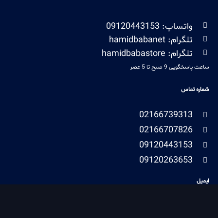
واتساپ: 09120443153
تلگرام: hamidbabanet
تلگرام: hamidbabastore
ساعت پاسخگویی 9 صبح تا 5 عصر
شماره تماس
02166739313
02166707826
09120443153
09120263653
ایمیل
hamidbaba@bell.net