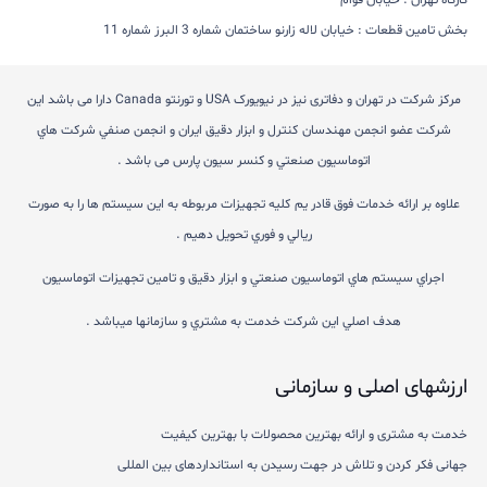
کارگاه تهران : خیابان قوام
بخش تامین قطعات : خیابان لاله زارنو ساختمان شماره 3 البرز شماره 11
مركز شركت در تهران و دفاتری نیز در نیویورک USA و تورنتو Canada دارا می باشد اين
شركت عضو انجمن مهندسان كنترل و ابزار دقيق ايران و انجمن صنفي شركت هاي
اتوماسيون صنعتي و کنسر سیون پارس می باشد .
علاوه بر ارائه خدمات فوق قادر يم كليه تجهيزات مربوطه به اين سيستم ها را به صورت
ريالي و فوري تحويل دهيم .
اجراي سيستم هاي اتوماسيون صنعتي و ابزار دقيق و تامين تجهيزات اتوماسيون
هدف اصلي اين شركت خدمت به مشتري و سازمانها ميباشد .
ارزشهای اصلی و سازمانی
خدمت به مشتری و ارائه بهترین محصولات با بهترین كيفيت
جهانی فكر كردن و تلاش در جهت رسیدن به استانداردهای بین المللی