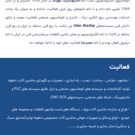
اتوماسیون الکترودیمرون تحت نام
الکتروتکنیک کوپلند
در سال 1358 تاسیس و در سال
1369 تغییر نام داده و با نام تابلوهای برق ایران فعالیت داشته و به عنوان یک واحد
خدمات مهندسی برق الکترو نیک ، کنترل و اتوماسیون صنعتی فعالیت نموده و دارای
دانش فنی سیستم‌های
Allen Bradley
می باشد، با ربع قرن سابقه در ایران و ربع قرن
سابقه در کانادا با نام الکترودیمرون و بخش تامین قطعات و پشتیبانی فنی در ایران با نام
دیمرون فعال بوده و با نام
حمیدبابا
فعالیت های خود را ادامه خواهد داد.
فعالیت
• مشاوره ، طراحی ، ساخت ، نصب ، راه اندازی ، تعمیرات و نگهداری ماشين آلات خطوط
توليد كارخانجات و سيستم های اتوماسيون صنعتی و ابزار دقيق سيستم های PLC و
مانيتورينگ، شبکه های صنعتی، سیستمهای CNC DCS,
• طراح و سازنده ماشین آلات ویژه ، دستگاه های تست وآزمون قطعات و مجموعه های
خودرو ، انواع وسائل و تجهیزات هوائی،ماشین آلات مخصوص،خطوط تولید(صنایع سبک
و سنگین) مدل سازی و شبیه سازی و ………..