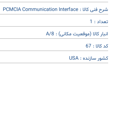
شرح فنی کالا :
PCMCIA Communication Interface
تعداد :
1
انبار کالا (موقعیت مکانی) :
8/A
کد کالا :
67
کشور سازنده :
USA