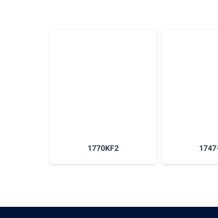
TAIC
1770KF2
1747